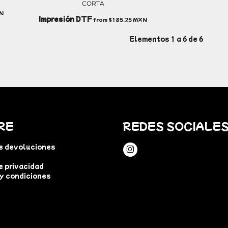
CORTA
N
Impresión DTF
from
$185.25
MXN
Elementos 1 a 6 de 6
RE
REDES SOCIALE
de devoluciones
e privacidad
y condiciones