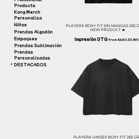
Products
EEK - Estonia Krooni
Kong Merch
EGP - Egypt Pounds
Personaliza
ERN - Eritrea Nakfa
Niños
ETB - Ethiopia Birr
PLAYERA BOXY FIT SIN MANGAS 265 G
NEW PRODUCT 🔥
Prendas Algodón
EUR - Euro
Empaques
FJD - Fiji Dollars
Impresión DTG
from
$680.55
MX
FKP - Falkland Islands Pounds
Prendas Sublimación
GEL - Georgia Lari
Prendas
Personalizadas
GGP - Guernsey Pounds
GHS - Ghana Cedis
DESTACADOS
GIP - Gibraltar Pounds
GMD - Gambia Dalasi
GNF - Guinea Francs
GTQ - Guatemala Quetzales
GYD - Guyana Dollars
HKD - Hong Kong Dollars
HNL - Honduras Lempiras
HRK - Croatia Kuna
HTG - Haiti Gourdes
HUF - Hungary Forint
IDR - Indonesia Rupiahs
PLAYERA UNISEX BOXY FIT 265 GR