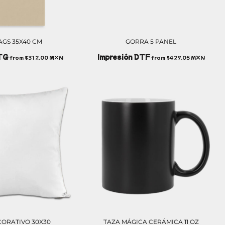
AGS 35X40 CM
GORRA 5 PANEL
DTG
Impresión DTF
from
$312.00
MXN
from
$427.05
MXN
CORATIVO 30X30
TAZA MÁGICA CERÁMICA 11 OZ