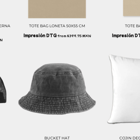
TERNA
TOTE BAG LONETA 50X55 CM
TOTE B
Impresión DTG
Impresión 
from
$399.75
MXN
N
BUCKET HAT
COJIN DE