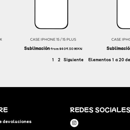
AX
CASE IPHONE 15 / 15 PLUS
CASE IPHO
Sublimación
Sublimació
from
$409.50
MXN
1
2
Siguiente
Elementos 1 a 20 de
RE
REDES SOCIALE
de devoluciones