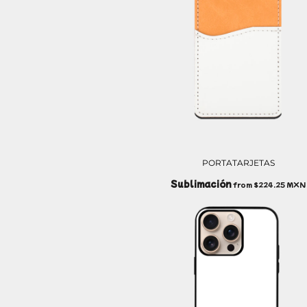
LRD - Liberia Dollars
LSL - Lesotho Maloti
LTL - Lithuania Litai
LVL - Latvia Lati
LYD - Libya Dinars
MAD - Morocco Dirhams
MDL - Moldova Lei
MGA - Madagascar Ariary
MKD - Macedonia Denars
MMK - Myanmar Kyats
MNT - Mongolia Tugriks
MOP - Macau Patacas
PORTATARJETAS
MRO - Mauritania Ouguiyas
Sublimación
from
$224.25
MXN
MUR - Mauritius Rupees
MVR - Maldives Rufiyaa
MWK - Malawi Kwachas
MXN - Mexico Pesos
MYR - Malaysia Ringgits
MZN - Mozambique Meticais
NAD - Namibia Dollars
NGN - Nigeria Nairas
NIO - Nicaragua Cordobas