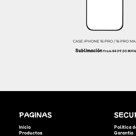
NOK - Norway Kroner
NPR - Nepal Rupees
NZD - New Zealand Dollars
OMR - Oman Rials
PAB - Panama Balboas
PEN - Peru Nuevos Soles
CASE IPHONE 16 PRO / 16 PRO M
PGK - Papua New Guinea Kina
PHP - Philippines Pesos
Sublimación
from
$409.50
MXN
PKR - Pakistan Rupees
PLN - Poland Zlotych
PYG - Paraguay Guarani
QAR - Qatar Riyals
RON - Romania New Lei
RSD - Serbia Dinars
RUB - Russia Rubles
RWF - Rwanda Francs
SAR - Saudi Arabia Riyals
PAGINAS
SECU
SBD - Solomon Islands Dollars
SCR - Seychelles Rupees
Inicio
Política 
SDG - Sudan Pounds
Productos
Garantía
SEK - Sweden Kronor