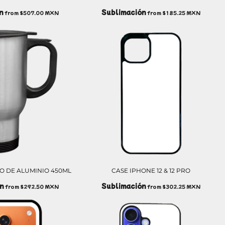
n
Sublimación
from
$507.00
MXN
from
$185.25
MXN
O DE ALUMINIO 450ML
CASE IPHONE 12 & 12 PRO
n
Sublimación
from
$292.50
MXN
from
$302.25
MXN