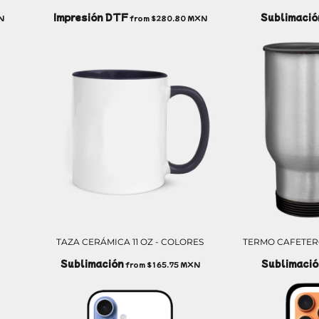
Impresión DTF
Sublimació
N
from
$280.80
MXN
TAZA CERÁMICA 11 OZ - COLORES
TERMO CAFETER
Sublimación
Sublimació
from
$165.75
MXN