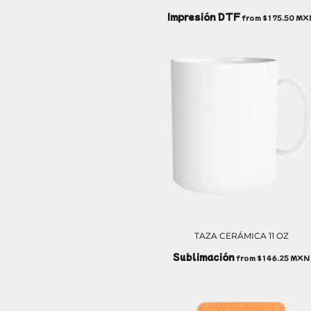
ILS - Israel New Shekels
Impresión DTF
from
$175.50
MX
IMP - Isle of Man Pounds
INR - India Rupees
IQD - Iraq Dinars
IRR - Iran Rials
ISK - Iceland Kronur
JEP - Jersey Pounds
JMD - Jamaica Dollars
JOD - Jordan Dinars
KES - Kenya Shillings
KGS - Kyrgyzstan Soms
KHR - Cambodia Riels
KMF - Comoros Francs
KPW - North Korea Won
KRW - South Korea Won
KWD - Kuwait Dinars
TAZA CERÁMICA 11 OZ
KYD - Cayman Islands Dollars
KZT - Kazakhstan Tenge
Sublimación
from
$146.25
MXN
LAK - Laos Kips
LBP - Lebanon Pounds
LKR - Sri Lanka Rupees