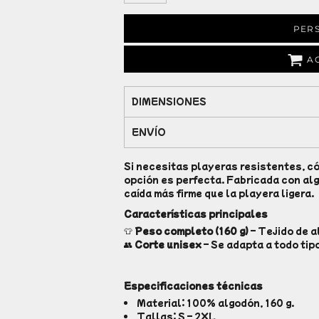
PER
A
DIMENSIONES
ENVÍO
Si necesitas playeras resistentes, c
opción es perfecta. Fabricada con al
caída más firme que la playera ligera.
Características principales
👕
Peso completo (160 g)
– Tejido de a
👥
Corte unisex
– Se adapta a todo tip
Especificaciones técnicas
Material: 100% algodón, 160 g.
Tallas: S – 2XL