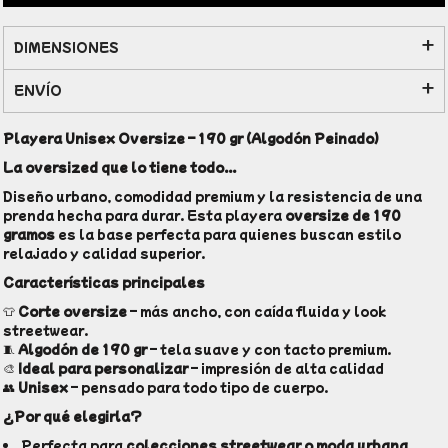
DIMENSIONES
ENVÍO
Playera Unisex Oversize – 190 gr (Algodón Peinado)
La oversized que lo tiene todo...
Diseño urbano, comodidad premium y la resistencia de una
prenda hecha para durar. Esta playera
oversize de 190
gramos
es la base perfecta para quienes buscan estilo
relajado y calidad superior.
Características principales
👕
Corte oversize
– más ancho, con caída fluida y look
streetwear.
🧵
Algodón de 190 gr
– tela suave y con tacto premium.
🎨
Ideal para personalizar
– impresión de alta calidad
👥
Unisex
– pensado para todo tipo de cuerpo.
¿Por qué elegirla?
Perfecta para
colecciones streetwear o moda urbana
.