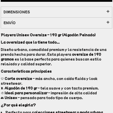
DIMENSIONES
ENVÍO
Playera Unisex Oversize – 190 gr (Algodón Peinado)
La oversized que lo tiene todo...
Diseño urbano, comodidad premium y la resistencia de una
prenda hecha para durar. Esta playera
oversize de 190
gramos
es la base perfecta para quienes buscan estilo
relajado y calidad superior.
Características principales
👕
Corte oversize
– más ancho, con caída fluida y look
streetwear.
🧵
Algodón de 190 gr
– tela suave y con tacto premium.
🎨
Ideal para personalizar
– impresión de alta calidad
👥
Unisex
– pensado para todo tipo de cuerpo.
¿Por qué elegirla?
Perfecta para
colecciones streetwear o moda urbana
.