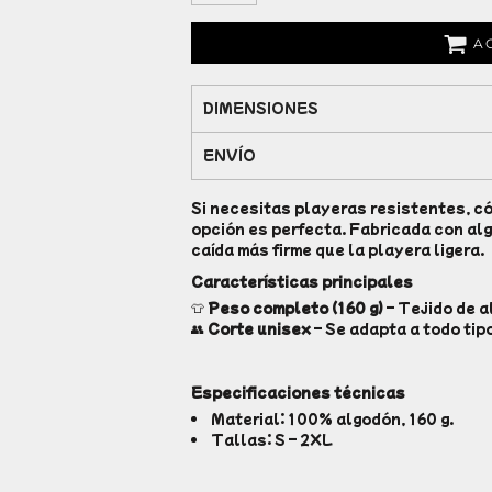
A
DIMENSIONES
ENVÍO
Si necesitas playeras resistentes, c
opción es perfecta. Fabricada con al
caída más firme que la playera ligera.
Características principales
👕
Peso completo (160 g)
– Tejido de a
👥
Corte unisex
– Se adapta a todo tip
Especificaciones técnicas
Material: 100% algodón, 160 g.
Tallas: S – 2XL